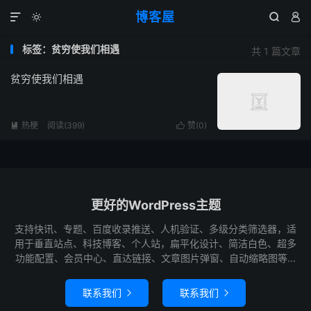
博客屋




标签：贫穷使我们相遇
共 1 篇文章
贫穷使我们相遇
热梗
阅读(399)
赞(
0
)


更好的WordPress主题
支持快讯、专题、百度收录推送、人机验证、多级分类筛选器，适
用于垂直站点、科技博客、个人站，扁平化设计、简洁白色、超多
功能配置、会员中心、直达链接、文章图片弹窗、自动缩略图等...
联系我们
联系我们

