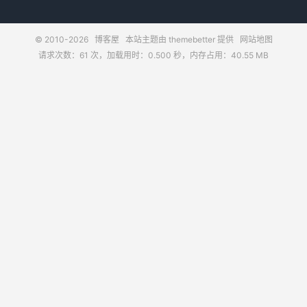
© 2010-2026
博客屋
本站主题由
themebetter
提供
网站地图
请求次数：61 次，加载用时：0.500 秒，内存占用：40.55 MB