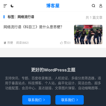
博客屋




标签：网络流行语
共 1 篇文章
网络流行语《科目三》是什么意思梗？
热梗
阅读(882)
赞(
0
)


更好的WordPress主题
支持快讯、专题、百度收录推送、人机验证、多级分类筛选器，适
用于垂直站点、科技博客、个人站，扁平化设计、简洁白色、超多
功能配置、会员中心、直达链接、文章图片弹窗、自动缩略图等...
联系我们
联系我们

