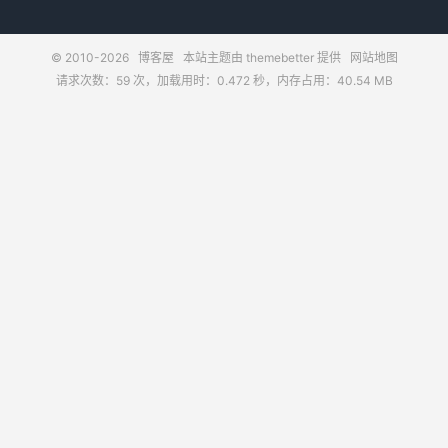
© 2010-2026
博客屋
本站主题由
themebetter
提供
网站地图
请求次数：59 次，加载用时：0.472 秒，内存占用：40.54 MB