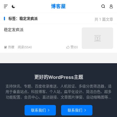
博客屋




标签：稳定发疯派
共 1 篇文章
稳定发疯派
热梗
阅读(554)
赞(
0
)


更好的WordPress主题
支持快讯、专题、百度收录推送、人机验证、多级分类筛选器，适
用于垂直站点、科技博客、个人站，扁平化设计、简洁白色、超多
功能配置、会员中心、直达链接、文章图片弹窗、自动缩略图等...
联系我们
联系我们

