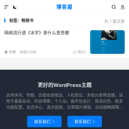
博客屋




标签：畅销书
共 1 篇文章
网络流行语《冰学》是什么意思梗
热梗
阅读(1258)
赞(
0
)


更好的WordPress主题
支持快讯、专题、百度收录推送、人机验证、多级分类筛选器，适
用于垂直站点、科技博客、个人站，扁平化设计、简洁白色、超多
功能配置、会员中心、直达链接、文章图片弹窗、自动缩略图等...
联系我们
联系我们

