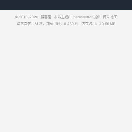
© 2010-2026
博客屋
本站主题由
themebetter
提供
网站地图
请求次数：61 次，加载用时：0.489 秒，内存占用：40.66 MB