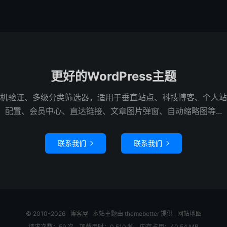
更好的WordPress主题
机验证、多级分类筛选器，适用于垂直站点、科技博客、个人站
配置、会员中心、直达链接、文章图片弹窗、自动缩略图等...
联系我们
联系我们


© 2010-2026
博客屋
本站主题由
themebetter
提供
网站地图
请求次数：59 次，加载用时：0.510 秒，内存占用：40.54 MB