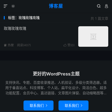
博客屋




标签：玫瑰玫瑰攻瑰
共 1 篇文章
玫瑰玫瑰攻瑰
热梗
阅读(407)
赞(
0
)


更好的WordPress主题
支持快讯、专题、百度收录推送、人机验证、多级分类筛选器，适
用于垂直站点、科技博客、个人站，扁平化设计、简洁白色、超多
功能配置、会员中心、直达链接、文章图片弹窗、自动缩略图等...
联系我们
联系我们

