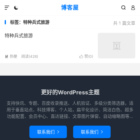
博客屋




标签：特种兵式旅游
共 1 篇文章
特种兵式旅游
热梗
阅读(426)
赞(
0
)


更好的WordPress主题
支持快讯、专题、百度收录推送、人机验证、多级分类筛选器，适
用于垂直站点、科技博客、个人站，扁平化设计、简洁白色、超多
功能配置、会员中心、直达链接、文章图片弹窗、自动缩略图等...
联系我们
联系我们

