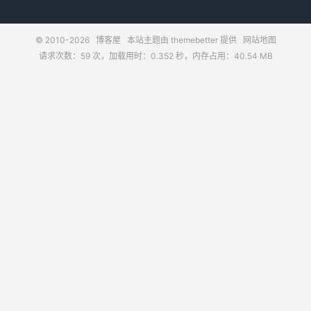
© 2010-2026
博客屋
本站主题由
themebetter
提供
网站地图
请求次数：59 次，加载用时：0.352 秒，内存占用：40.54 MB