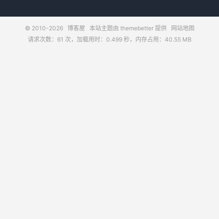
© 2010-2026
博客屋
本站主题由
themebetter
提供
网站地图
请求次数：61 次，加载用时：0.499 秒，内存占用：40.55 MB