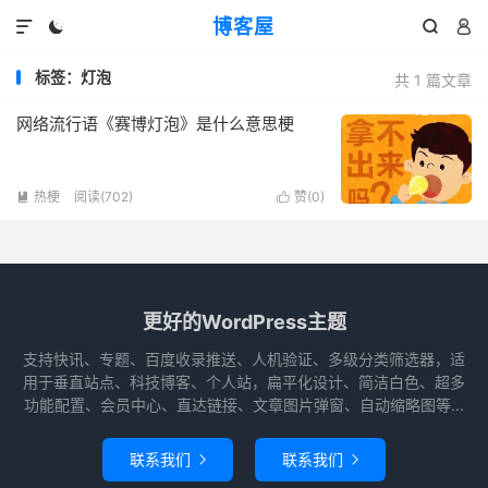
博客屋




标签：灯泡
共 1 篇文章
网络流行语《赛博灯泡》是什么意思梗
热梗
阅读(702)
赞(
0
)


更好的WordPress主题
支持快讯、专题、百度收录推送、人机验证、多级分类筛选器，适
用于垂直站点、科技博客、个人站，扁平化设计、简洁白色、超多
功能配置、会员中心、直达链接、文章图片弹窗、自动缩略图等...
联系我们
联系我们

