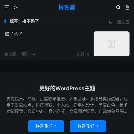
博客屋




标签：梅子熟了
共 1 篇文章
梅子熟了
热梗
阅读(554)
赞(
0
)


更好的WordPress主题
支持快讯、专题、百度收录推送、人机验证、多级分类筛选器，适
用于垂直站点、科技博客、个人站，扁平化设计、简洁白色、超多
功能配置、会员中心、直达链接、文章图片弹窗、自动缩略图等...
联系我们
联系我们

