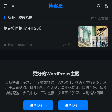
博客屋




标签：校园枪击
共 1 篇文章
捷克校园枪击14死20伤
新闻
阅读(2510)
赞(
0
)


更好的WordPress主题
支持快讯、专题、百度收录推送、人机验证、多级分类筛选器，适
用于垂直站点、科技博客、个人站，扁平化设计、简洁白色、超多
功能配置、会员中心、直达链接、文章图片弹窗、自动缩略图等...
联系我们
联系我们

