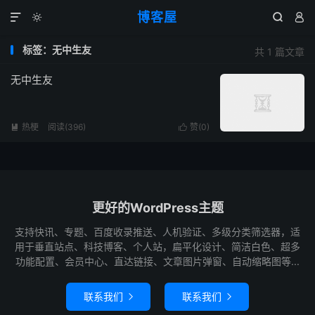
博客屋




标签：无中生友
共 1 篇文章
无中生友
热梗
阅读(396)
赞(
0
)


更好的WordPress主题
支持快讯、专题、百度收录推送、人机验证、多级分类筛选器，适
用于垂直站点、科技博客、个人站，扁平化设计、简洁白色、超多
功能配置、会员中心、直达链接、文章图片弹窗、自动缩略图等...
联系我们
联系我们

