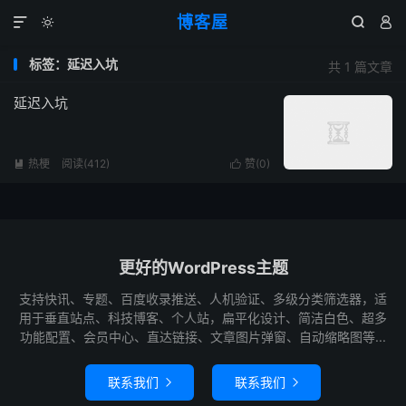
博客屋




标签：延迟入坑
共 1 篇文章
延迟入坑
热梗
阅读(412)
赞(
0
)


更好的WordPress主题
支持快讯、专题、百度收录推送、人机验证、多级分类筛选器，适
用于垂直站点、科技博客、个人站，扁平化设计、简洁白色、超多
功能配置、会员中心、直达链接、文章图片弹窗、自动缩略图等...
联系我们
联系我们

