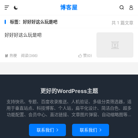
博客屋




标签：好好好这么玩是吧
共 1 篇文章
好好好这么玩是吧
热梗
阅读(366)
赞(
0
)


更好的WordPress主题
支持快讯、专题、百度收录推送、人机验证、多级分类筛选器，适
用于垂直站点、科技博客、个人站，扁平化设计、简洁白色、超多
功能配置、会员中心、直达链接、文章图片弹窗、自动缩略图等...
联系我们
联系我们

