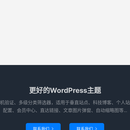
更好的WordPress主题
机验证、多级分类筛选器，适用于垂直站点、科技博客、个人站
配置、会员中心、直达链接、文章图片弹窗、自动缩略图等...
联系我们
联系我们

