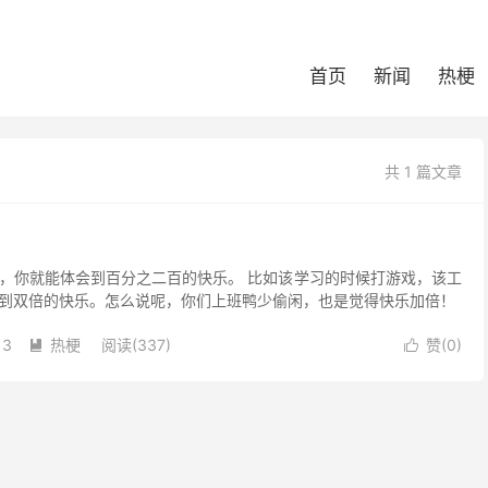
首页
新闻
热梗
共 1 篇文章
，你就能体会到百分之二百的快乐。 比如该学习的时候打游戏，该工
到双倍的快乐。怎么说呢，你们上班鸭少偷闲，也是觉得快乐加倍！
13
热梗
阅读(337)
赞(
0
)

