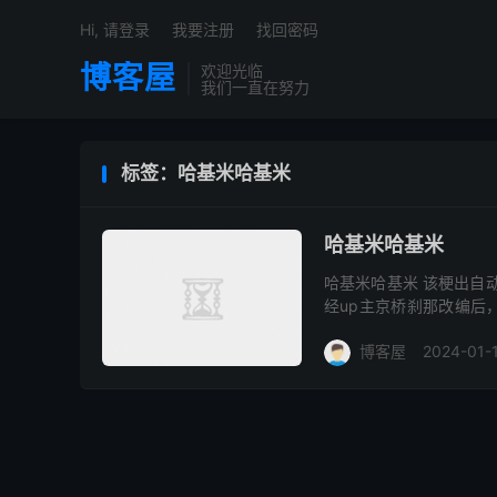
Hi, 请登录
我要注册
找回密码
博客屋
欢迎光临
我们一直在努力
标签：哈基米哈基米
哈基米哈基米
哈基米哈基米 该梗出自
经up主京桥刹那改编后
或者可爱的动物
博客屋
2024-01-