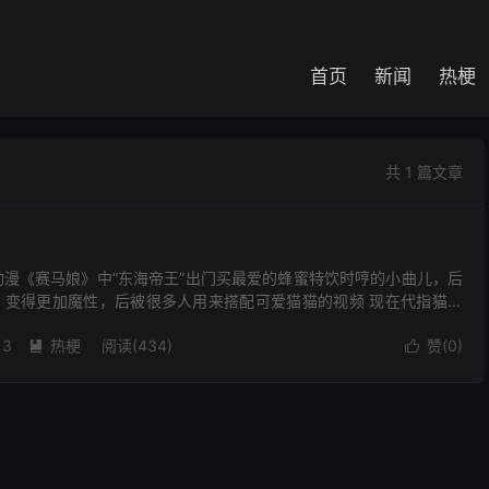
首页
新闻
热梗
共 1 篇文章
动漫《赛马娘》中“东海帝王”出门买最爱的蜂蜜特饮时哼的小曲儿，后
，变得更加魔性，后被很多人用来搭配可爱猫猫的视频 现在代指猫咪
13
热梗
阅读(434)
赞(
0
)

