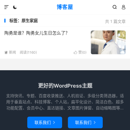
博客屋




标签：原生家庭
共 1 篇文章
陶勇是谁？陶勇女儿生日怎么了？
新闻
阅读(1160)
赞(
0
)


更好的WordPress主题
支持快讯、专题、百度收录推送、人机验证、多级分类筛选器，适
用于垂直站点、科技博客、个人站，扁平化设计、简洁白色、超多
功能配置、会员中心、直达链接、文章图片弹窗、自动缩略图等...
联系我们
联系我们

