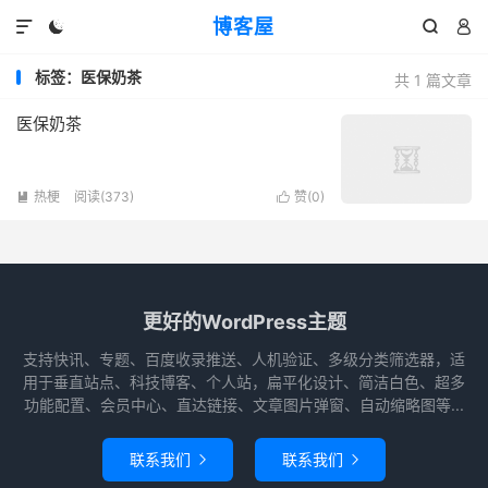
博客屋




标签：医保奶茶
共 1 篇文章
医保奶茶
热梗
阅读(373)
赞(
0
)


更好的WordPress主题
支持快讯、专题、百度收录推送、人机验证、多级分类筛选器，适
用于垂直站点、科技博客、个人站，扁平化设计、简洁白色、超多
功能配置、会员中心、直达链接、文章图片弹窗、自动缩略图等...
联系我们
联系我们

