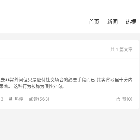
首页
新闻
热梗
共 1 篇文章
去非常外问但只是应付社交场合的必要手段而已 其实背地里十分内
呆着。 这种行为被称为假性外向。
13
热梗
阅读(563)
赞(
0
)

