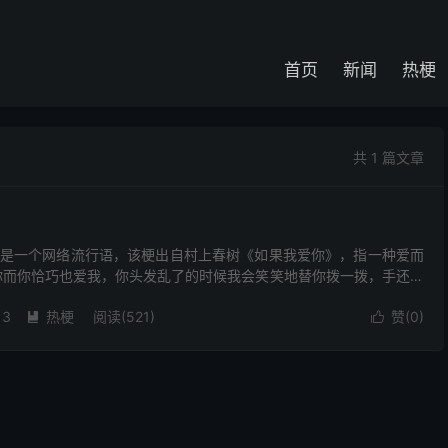
首页
新闻
热梗
共 1 篇文章
了”是一个网络流行语，该梗出自村上春树《如果我爱你》，指一种爱而
你而你恰巧也爱我，你头发乱了的时候我会笑笑地替你拨一拨，手还留
 如果我爱你而你不爱我， 你头发乱了我只会轻轻...
13
热梗
阅读(521)
赞(
0
)

