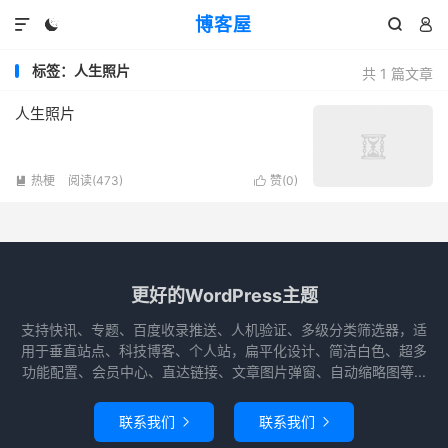
博客屋




标签：人生照片
共 1 篇文章
人生照片
热梗
阅读(473)
赞(
0
)


更好的WordPress主题
支持快讯、专题、百度收录推送、人机验证、多级分类筛选器，适
用于垂直站点、科技博客、个人站，扁平化设计、简洁白色、超多
功能配置、会员中心、直达链接、文章图片弹窗、自动缩略图等...
联系我们
联系我们

