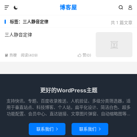
博客屋




标签：三人静音定律
共 1 篇文章
三人静音定律
热梗
阅读(409)
赞(
0
)


更好的WordPress主题
支持快讯、专题、百度收录推送、人机验证、多级分类筛选器，适
用于垂直站点、科技博客、个人站，扁平化设计、简洁白色、超多
功能配置、会员中心、直达链接、文章图片弹窗、自动缩略图等...
联系我们
联系我们

