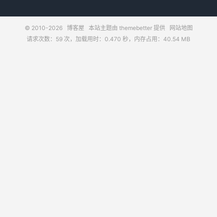
© 2010-2026
博客屋
本站主题由
themebetter
提供
网站地图
请求次数：59 次，加载用时：0.470 秒，内存占用：40.54 MB