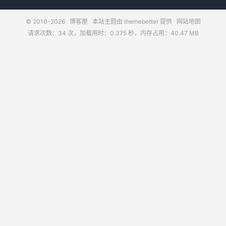
© 2010-2026
博客屋
本站主题由
themebetter
提供
网站地图
请求次数：34 次，加载用时：0.375 秒，内存占用：40.47 MB