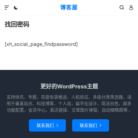
博客屋




找回密码
[xh_social_page_findpassword]
更好的WordPress主题
支持快讯、专题、百度收录推送、人机验证、多级分类筛选器，适
用于垂直站点、科技博客、个人站，扁平化设计、简洁白色、超多
功能配置、会员中心、直达链接、文章图片弹窗、自动缩略图等...
联系我们
联系我们

