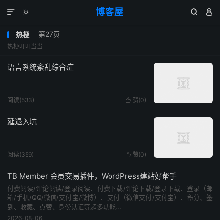
博客屋




第27页
热梗
热梗叮叮当当
语言系统紊乱综合症
阅读(533)
赞(
0
)

延退入坑
阅读(359)
赞(
0
)

TB Member 会员交易插件，WordPress建站好帮手
付费阅读/评论阅读/登录阅读、付费下载/评论下载/登录下载、登录（邮
箱/手机/QQ/微信/支付宝/微博）、支付（微信支付/支付宝）、积分、签
到、收藏、点赞、身份认证等超多功能...
2026-08-06