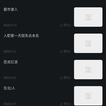
都市隶人
阅读(343)
赞(
0
)

入职第一天就失去本名
阅读(513)
赞(
0
)

恐龙扛浪
阅读(352)
赞(
0
)

东北i人
阅读(397)
赞(
0
)
