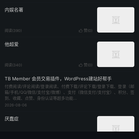
内娱名著
阅读(390)
赞(
0
)

他超爱
阅读(340)
赞(
0
)

TB Member 会员交易插件，WordPress建站好帮手
付费阅读/评论阅读/登录阅读、付费下载/评论下载/登录下载、登录（邮
箱/手机/QQ/微信/支付宝/微博）、支付（微信支付/支付宝）、积分、签
到、收藏、点赞、身份认证等超多功能...
2026-08-06
厌蠢症