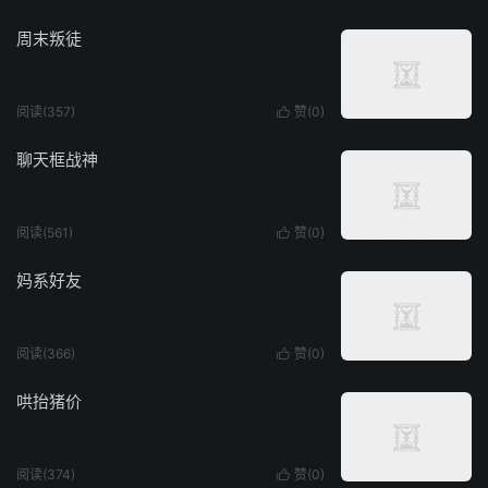
周末叛徒
阅读(357)
赞(
0
)

聊天框战神
阅读(561)
赞(
0
)

妈系好友
阅读(366)
赞(
0
)

哄抬猪价
阅读(374)
赞(
0
)
