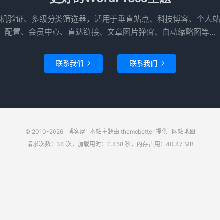
机验证、多级分类筛选器，适用于垂直站点、科技博客、个人站
配置、会员中心、直达链接、文章图片弹窗、自动缩略图等...
联系我们
联系我们


© 2010-2026
博客屋
本站主题由
themebetter
提供
网站地图
请求次数：34 次，加载用时：0.458 秒，内存占用：40.47 MB