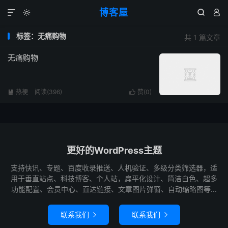
博客屋




标签：无痛购物
共 1 篇文章
无痛购物
热梗
阅读(396)
赞(
0
)


更好的WordPress主题
支持快讯、专题、百度收录推送、人机验证、多级分类筛选器，适
用于垂直站点、科技博客、个人站，扁平化设计、简洁白色、超多
功能配置、会员中心、直达链接、文章图片弹窗、自动缩略图等...
联系我们
联系我们

